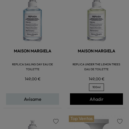
favorite
favorite
MAISON MARGIELA
MAISON MARGIELA
REPLICA SAILING DAY EAU DE
REPLICA UNDER THE LEMON TREES
TOILETTE
EAU DE TOILETTE
149,00 €
149,00 €
100ml
Avísame
Añadir
Top Ventas
favorite
favorite