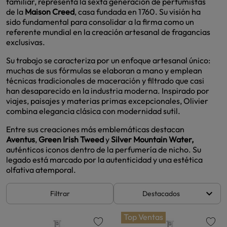
familiar, representa la sexta generación de perfumistas
de la
Maison Creed
, casa fundada en 1760. Su visión ha
sido fundamental para consolidar a la firma como un
referente mundial en la creación artesanal de fragancias
exclusivas.
Su trabajo se caracteriza por un enfoque artesanal único:
muchas de sus fórmulas se elaboran a mano y emplean
técnicas tradicionales de maceración y filtrado que casi
han desaparecido en la industria moderna. Inspirado por
viajes, paisajes y materias primas excepcionales, Olivier
combina elegancia clásica con modernidad sutil.
Entre sus creaciones más emblemáticas destacan
Aventus
,
Green Irish Tweed
y
Silver Mountain Water,
auténticos iconos dentro de la perfumería de nicho. Su
legado está marcado por la autenticidad y una estética
olfativa atemporal.
keyboard_arrow_down
Filtrar
Destacados
Top Ventas