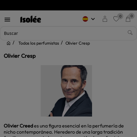
0
0
keyboard_arrow_down

favorite
Todos los perfumistas
Olivier Cresp
Olivier Cresp
Olivier Creed
es una figura esencial en la perfumería de
nicho contemporánea. Heredero de una larga tradición