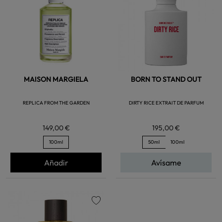
MAISON MARGIELA
BORN TO STAND OUT
REPLICA FROM THE GARDEN
DIRTY RICE EXTRAIT DE PARFUM
149,00 €
195,00 €
100ml
50ml
100ml
Añadir
Avísame
favorite