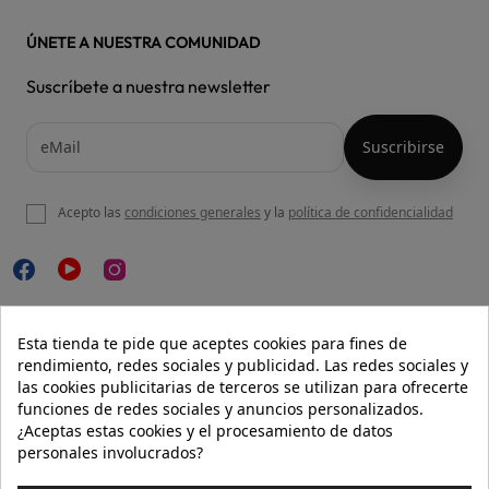
ÚNETE A NUESTRA COMUNIDAD
Suscríbete a nuestra newsletter
Acepto las
condiciones generales
y la
política de confidencialidad

NUESTRA WEB
Esta tienda te pide que aceptes cookies para fines de
rendimiento, redes sociales y publicidad. Las redes sociales y
las cookies publicitarias de terceros se utilizan para ofrecerte
funciones de redes sociales y anuncios personalizados.

AYUDA
¿Aceptas estas cookies y el procesamiento de datos
personales involucrados?

INFORMACIÓN