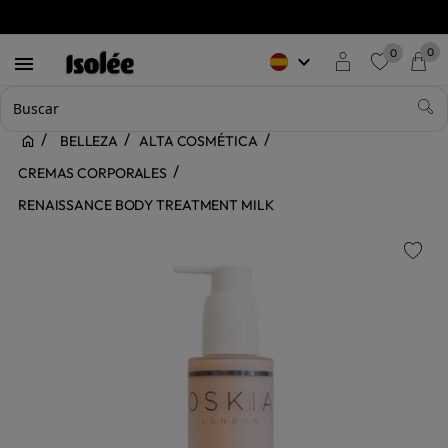
0
0
keyboard_arrow_down

favorite
BELLEZA
ALTA COSMÉTICA
CREMAS CORPORALES
RENAISSANCE BODY TREATMENT MILK