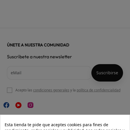
ÚNETE A NUESTRA COMUNIDAD
Suscríbete a nuestra newsletter
Acepto las
condiciones generales
y la
política de confidencialidad

NUESTRA WEB
Esta tienda te pide que aceptes cookies para fines de