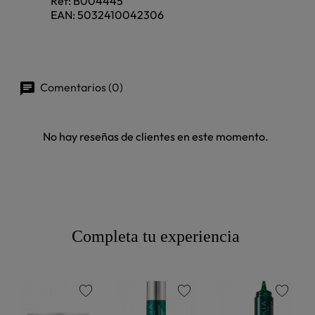
Ref:
B004445
EAN:
5032410042306
Comentarios (0)
No hay reseñas de clientes en este momento.
Completa tu experiencia
favorite
favorite
favorite