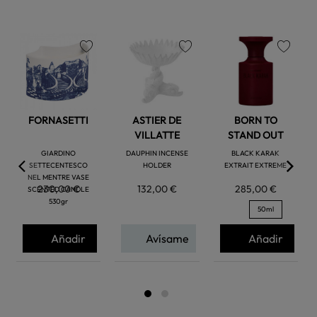
favorite
favorite
favorite
FORNASETTI
ASTIER DE
BORN TO
VILLATTE
STAND OUT
GIARDINO
DAUPHIN INCENSE
BLACK KARAK
SETTECENTESCO
HOLDER
EXTRAIT EXTREME
NEL MENTRE VASE
230,00 €
132,00 €
285,00 €
SCENTED CANDLE
530gr
50ml
Añadir
Avísame
Añadir