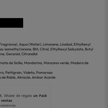
Fragrance), Aqua (Water), Limonene, Linalool, Ethylhexyl
isomethyl Ionone, Bht, Citral, Ethylhexyl Salicylate, Butyl
, Geraniol, Citronellol
gamota de Sicilia, Mandarina, Manzana verde, Madera de
ro, Petitgrain, Violeta, Pomarosa
o de Roble, Almizcle, Ambar Acorde
€, llévate de regalo
un Pack
Por compras supe
 ventas
de 6 muestras y 
 existencias
*valido en isolee.com