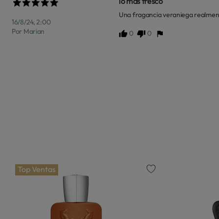
lo mas fresco
Una fragancia veraniega realmente 
16/8/24, 2:00
Por Marian
0
0
Top Ventas
favorite