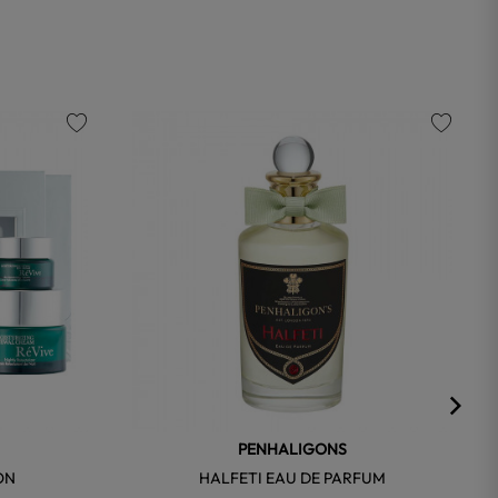
favorite
favorite
PENHALIGONS
ON
HALFETI EAU DE PARFUM