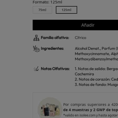
Formato: 125ml
75ml
125ml
Añadir
Familia olfativa:
Cítrico
Ingredientes:
Alcohol Denat., Parfum (
Methoxycinnamate, Alpha-
Methoxydibenzoylmethane
Notas Olfativas:
1. Notas de salida: Ber
Cachemira
2. Notas de corazón: Ced
3. Notas de fondo: Musg
e regalo
un Pack
Por compras superiores a 420
entas
de 4 muestras y 2 GWP de top
*valido en isolee.com y hasta agotar