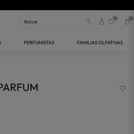
0
0
favorite
S
PERFUMISTAS
FAMILIAS OLFATIVAS
 PARFUM