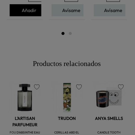
Añadir
Avísame
Avísame
Productos relacionados
favorite
favorite
favorite
L'ARTISAN
TRUDON
ANYA SMELLS
PARFUMEUR
FOU D'ABSINTHE EAU
CERILLAS ABD EL
CANDLE TOOTH