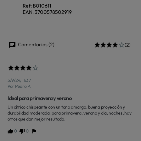
Ref:
B010611
EAN:
3700578502919
Comentarios (2)
(2)
5/9/24, 11:37
Por Pedro P.
Ideal para primavera y verano
Un cítrico chispeante con un tono amargo, buena proyección y 
durabilidad moderada, para primavera, verano y dia, noches ,hay 
otros que dan mejor resultado.
0
0