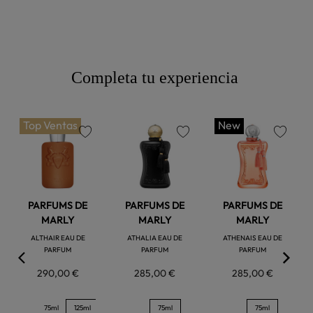
Completa tu experiencia
Top Ventas
New
favorite
favorite
favorite
PARFUMS DE
PARFUMS DE
PARFUMS DE
MARLY
MARLY
MARLY
ALTHAIR EAU DE
ATHALIA EAU DE
ATHENAIS EAU DE
PARFUM
PARFUM
PARFUM
290,00 €
285,00 €
285,00 €
75ml
125ml
75ml
75ml