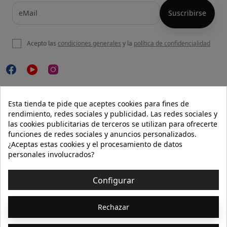
Acepto las
condiciones generales
y la
política de confidencialidad

NUESTRA WEB
Esta tienda te pide que aceptes cookies para fines de
rendimiento, redes sociales y publicidad. Las redes sociales y
las cookies publicitarias de terceros se utilizan para ofrecerte
funciones de redes sociales y anuncios personalizados.

AYUDA
¿Aceptas estas cookies y el procesamiento de datos
personales involucrados?

INFORMACIÓN
Configurar
© 2026 - Isolée · Todos los derechos reservados
Rechazar