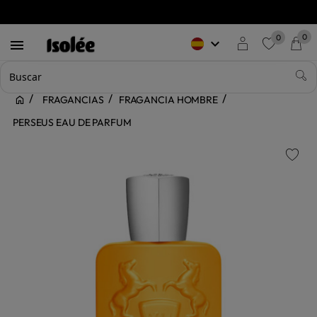
0
0
keyboard_arrow_down

favorite
FRAGANCIAS
FRAGANCIA HOMBRE
PERSEUS EAU DE PARFUM