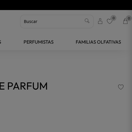
0
0
favorite
S
PERFUMISTAS
FAMILIAS OLFATIVAS
DE PARFUM