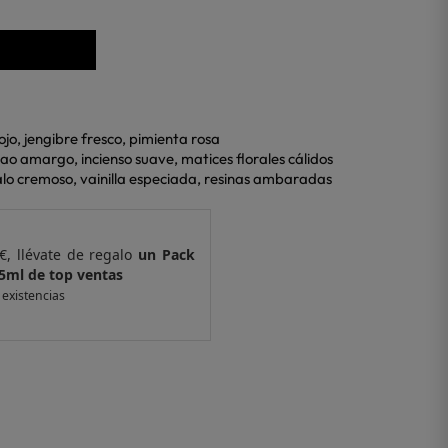
rojo, jengibre fresco, pimienta rosa
ao amargo, incienso suave, matices florales cálidos
lo cremoso, vainilla especiada, resinas ambaradas
€, llévate de regalo
un Pack
Por compras supe
 ventas
de 6 muestras y 
 existencias
*valido en isolee.com