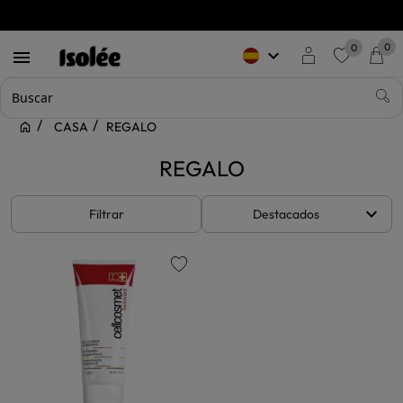
0
0
keyboard_arrow_down

favorite
CASA
REGALO
REGALO
keyboard_arrow_down
Filtrar
Destacados
favorite