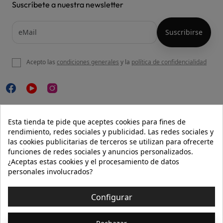
Suscríbete a nuestra newsletter
Acepto las
condiciones generales
y la
política de confidencialidad

NUESTRA WEB
Esta tienda te pide que aceptes cookies para fines de
rendimiento, redes sociales y publicidad. Las redes sociales y
las cookies publicitarias de terceros se utilizan para ofrecerte
funciones de redes sociales y anuncios personalizados.

AYUDA
¿Aceptas estas cookies y el procesamiento de datos
personales involucrados?

INFORMACIÓN
Configurar
© 2026 - Isolée · Todos los derechos reservados