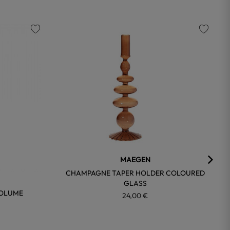
favorite
favorite
MAEGEN
CHAMPAGNE TAPER HOLDER COLOURED
GLASS
VOLUME
24,00 €