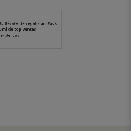
€, llévate de regalo
un Pack
Por compras supe
 ventas
de 6 muestras y 
 existencias
*valido en isolee.com