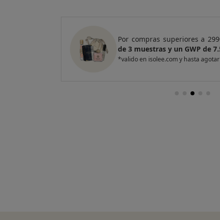
e regalo
un Pack
Por compras superiores a 420
entas
de 4 muestras y 2 GWP de top
*valido en isolee.com y hasta agotar