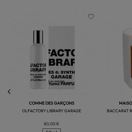
favorite
COMME DES GARÇONS
MAISO
OLFACTORY LIBRARY GARAGE
BACCARAT R
80,00 €