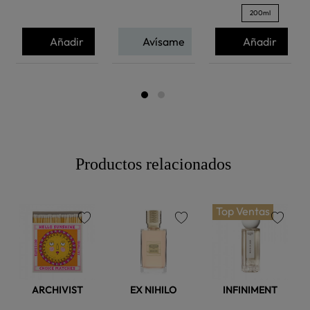
200ml
Añadir
Avísame
Añadir
Productos relacionados
Top Ventas
favorite
favorite
favorite
ARCHIVIST
EX NIHILO
INFINIMENT