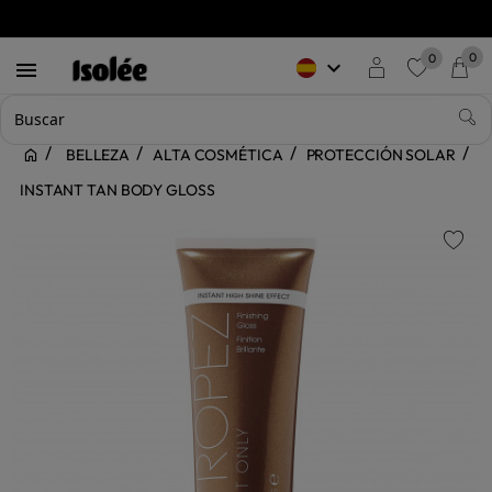
0
0
keyboard_arrow_down

favorite
BELLEZA
ALTA COSMÉTICA
PROTECCIÓN SOLAR
INSTANT TAN BODY GLOSS