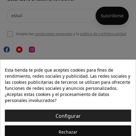
Acepto las
condiciones generales
y la
política de confidencialidad

NUESTRA WEB
Esta tienda te pide que aceptes cookies para fines de
rendimiento, redes sociales y publicidad. Las redes sociales y
las cookies publicitarias de terceros se utilizan para ofrecerte
funciones de redes sociales y anuncios personalizados.

AYUDA
¿Aceptas estas cookies y el procesamiento de datos
personales involucrados?

INFORMACIÓN
Configurar
© 2026 - Isolée · Todos los derechos reservados
Rechazar