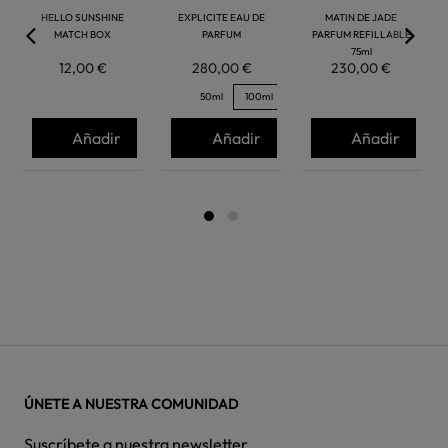
HELLO SUNSHINE
EXPLICITE EAU DE
MATIN DE JADE
MATCH BOX
PARFUM
PARFUM REFILLABLE
75ml
12,00 €
280,00 €
230,00 €
50ml
100ml
Añadir
Añadir
Añadir
ÚNETE A NUESTRA COMUNIDAD
Suscríbete a nuestra newsletter