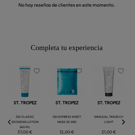
No hay reseñas de clientes en este momento.
Completa tu experiencia
favorite
favorite
favorite
ST. TROPEZ
ST. TROPEZ
ST. TROPEZ
DSI CLASSIC
DSI EXPRESS SHEET
GRADUAL TAN BODY
BRONZING LOTION
MASK 20 GRS
LIGHT
240 M L
37,00 €
12,00 €
21,00 €