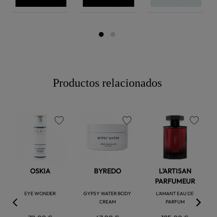
Productos relacionados
favorite
favorite
favorite
OSKIA
BYREDO
L'ARTISAN
PARFUMEUR
EYE WONDER
GYPSY WATER BODY
L'AMANT EAU DE
CREAM
PARFUM