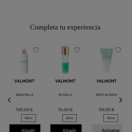
Completa tu experiencia
favorite
favorite
favorite
VALMONT
VALMONT
VALMONT
AQUA FALLS
BI-FALLS
BODY 24 HOUR
100,00 €
76,00 €
139,00 €
150ml
60ml
150ml
Añadir
Añadir
Avísame