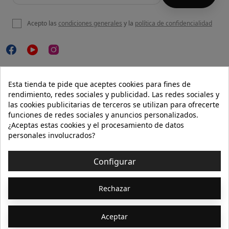
Acepto las
condiciones generales
y la
política de confidencialidad

NUESTRA WEB
Esta tienda te pide que aceptes cookies para fines de
rendimiento, redes sociales y publicidad. Las redes sociales y
las cookies publicitarias de terceros se utilizan para ofrecerte
funciones de redes sociales y anuncios personalizados.

AYUDA
¿Aceptas estas cookies y el procesamiento de datos
personales involucrados?

INFORMACIÓN
Configurar
© 2026 - Isolée · Todos los derechos reservados
Rechazar
Aceptar