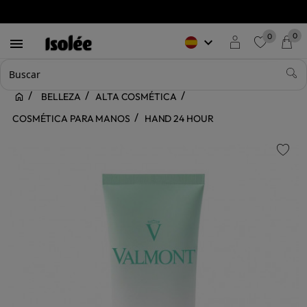
0
0
keyboard_arrow_down

favorite
BELLEZA
ALTA COSMÉTICA
COSMÉTICA PARA MANOS
HAND 24 HOUR