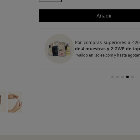
Añadir
e regalo
un Pack
Por compras superiores a 420
entas
de 4 muestras y 2 GWP de top
*valido en isolee.com y hasta agotar