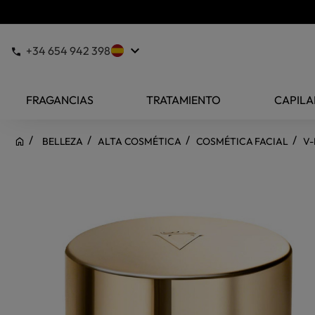
keyboard_arrow_down
+34 654 942 398
FRAGANCIAS
TRATAMIENTO
CAPILA
BELLEZA
ALTA COSMÉTICA
COSMÉTICA FACIAL
V-