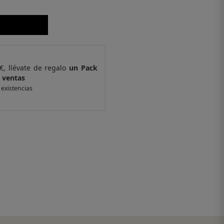
€, llévate de regalo
un Pack
Por compras supe
 ventas
de 6 muestras y 
 existencias
*valido en isolee.com