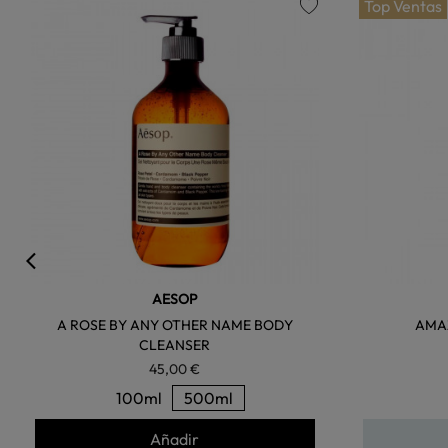
Top Ventas
favorite
AESOP
A ROSE BY ANY OTHER NAME BODY
AMA
CLEANSER
45,00 €
100ml
500ml
Añadir