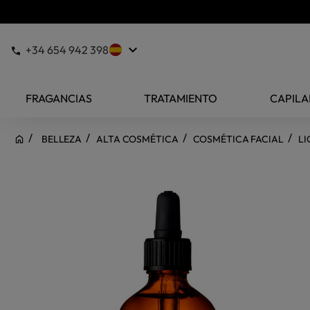
keyboard_arrow_down
+34 654 942 398
FRAGANCIAS
TRATAMIENTO
CAPILA
BELLEZA
ALTA COSMÉTICA
COSMÉTICA FACIAL
LI