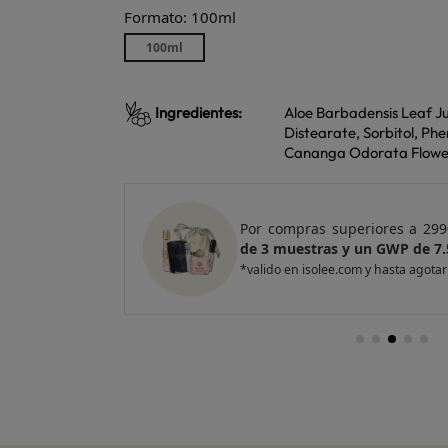
Formato: 100ml
100ml
Ingredientes:
Aloe Barbadensis Leaf J
Distearate, Sorbitol, Ph
Cananga Odorata Flower 
e regalo
un Pack
Por compras superiores a 420
entas
de 4 muestras y 2 GWP de top
*valido en isolee.com y hasta agotar