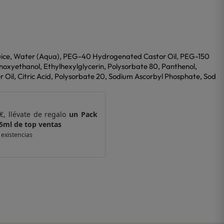
uice, Water (Aqua), PEG-40 Hydrogenated Castor Oil, PEG-150
enoxyethanol, Ethylhexylglycerin, Polysorbate 80, Panthenol,
Oil, Citric Acid, Polysorbate 20, Sodium Ascorbyl Phosphate, Sod
€, llévate de regalo
un Pack
Por compras supe
 ventas
de 6 muestras y 
 existencias
*valido en isolee.com