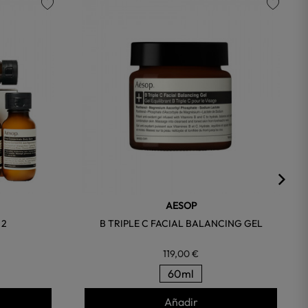
favorite
favorite
AESOP
 2
B TRIPLE C FACIAL BALANCING GEL
119,00 €
60ml
Añadir