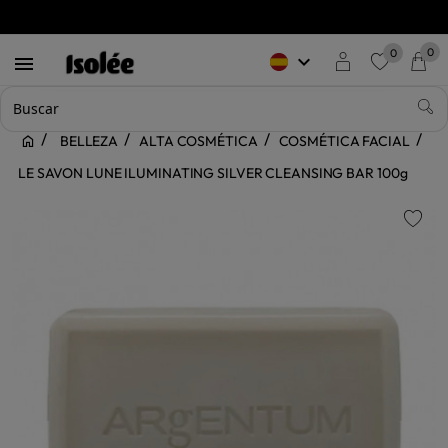
0
0
keyboard_arrow_down

favorite
BELLEZA
ALTA COSMÉTICA
COSMÉTICA FACIAL
LE SAVON LUNE ILUMINATING SILVER CLEANSING BAR 100g