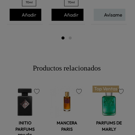
70ml
70ml
Añadir
Añadir
Avísame
Productos relacionados
Top Ventas
favorite
favorite
favorite
INITIO
MANCERA
PARFUMS DE
PARFUMS
PARIS
MARLY