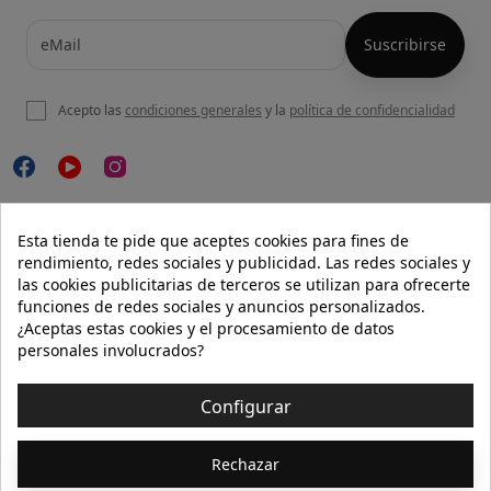
Acepto las
condiciones generales
y la
política de confidencialidad

NUESTRA WEB
Esta tienda te pide que aceptes cookies para fines de
rendimiento, redes sociales y publicidad. Las redes sociales y
las cookies publicitarias de terceros se utilizan para ofrecerte
funciones de redes sociales y anuncios personalizados.

AYUDA
¿Aceptas estas cookies y el procesamiento de datos
personales involucrados?

INFORMACIÓN
Configurar
© 2026 - Isolée · Todos los derechos reservados
Rechazar