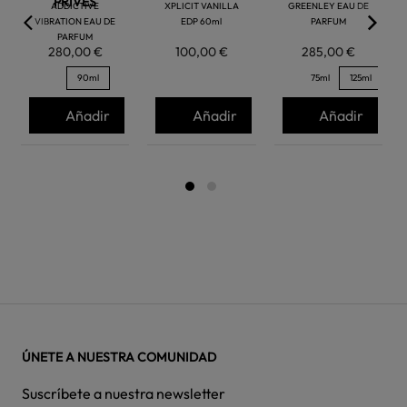
PRIVÉS
ADDICTIVE
XPLICIT VANILLA
GREENLEY EAU DE
VIBRATION EAU DE
EDP 60ml
PARFUM
PARFUM
280,00 €
100,00 €
285,00 €
90ml
75ml
125ml
Añadir
Añadir
Añadir
ÚNETE A NUESTRA COMUNIDAD
Suscríbete a nuestra newsletter