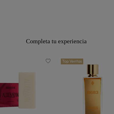
Completa tu experiencia
Top Ventas
favorite