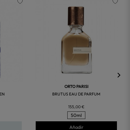
favorite
favorite
ORTO PARISI
EN
BRUTUS EAU DE PARFUM
155,00 €
50ml
Añadir