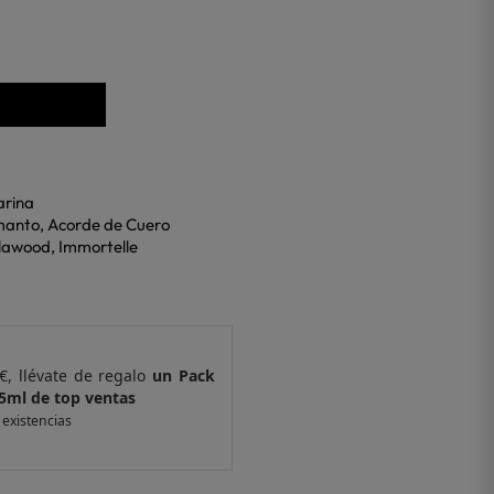
arina
manto, Acorde de Cuero
alawood, Immortelle
€, llévate de regalo
un Pack
Por compras supe
 ventas
de 6 muestras y 
 existencias
*valido en isolee.com