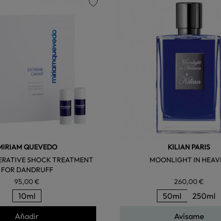
favorite
MIRIAM QUEVEDO
KILIAN PARIS
ERATIVE SHOCK TREATMENT
MOONLIGHT IN HEAV
FOR DANDRUFF
95,00 €
260,00 €
10ml
50ml
250ml
Añadir
Avísame