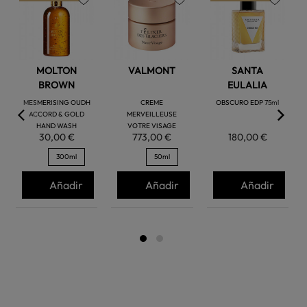
favorite
favorite
favorite
MOLTON
VALMONT
SANTA
BROWN
EULALIA
MESMERISING OUDH
CREME
OBSCURO EDP 75ml
ACCORD & GOLD
MERVEILLEUSE
HAND WASH
VOTRE VISAGE
30,00 €
773,00 €
180,00 €
300ml
50ml
Añadir
Añadir
Añadir