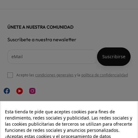
ÚNETE A NUESTRA COMUNIDAD
Suscríbete a nuestra newsletter
Acepto las
condiciones generales
y la
política de confidencialidad

NUESTRA WEB
Esta tienda te pide que aceptes cookies para fines de
rendimiento, redes sociales y publicidad. Las redes sociales y
las cookies publicitarias de terceros se utilizan para ofrecerte
funciones de redes sociales y anuncios personalizados.

AYUDA
¿Aceptas estas cookies y el procesamiento de datos