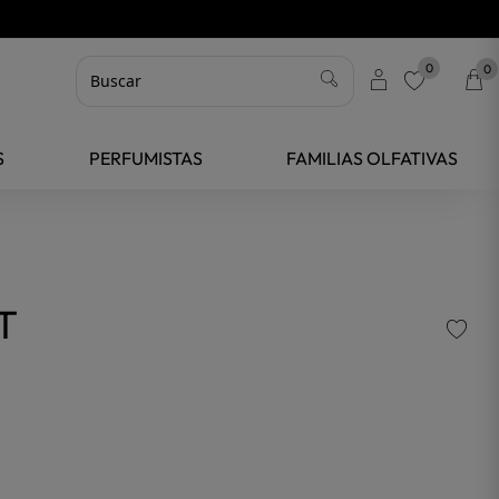
0
0
favorite
S
PERFUMISTAS
FAMILIAS OLFATIVAS
T