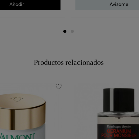
Añadir
Avísame
Productos relacionados
favorite