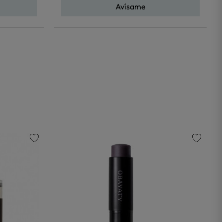
Avísame
favorite
favorite