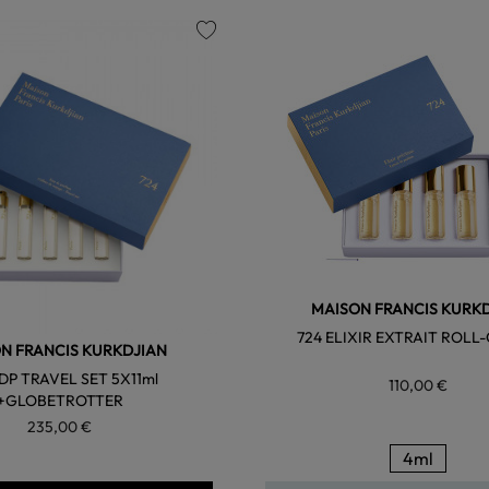
favorite
MAISON FRANCIS KURK
724 ELIXIR EXTRAIT ROLL
N FRANCIS KURKDJIAN
EDP TRAVEL SET 5X11ml
110,00 €
+GLOBETROTTER
235,00 €
4ml