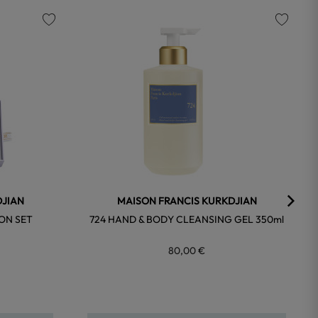
favorite
favorite
DJIAN
MAISON FRANCIS KURKDJIAN
-ON SET
724 HAND & BODY CLEANSING GEL 350ml
80,00 €