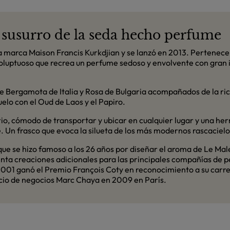
l susurro de la seda hecho perfume
a marca Maison Francis Kurkdjian y se lanzó en 2013. Pertenece
y voluptuoso que recrea un perfume sedoso y envolvente con gran
de Bergamota de Italia y Rosa de Bulgaria acompañados de la ri
elo con el Oud de Laos y el Papiro.
rio, cómodo de transportar y ubicar en cualquier lugar y una h
e. Un frasco que evoca la silueta de los más modernos rascaciel
ue se hizo famoso a los 26 años por diseñar el aroma de Le Mal
enta creaciones adicionales para las principales compañías de 
001 ganó el Premio François Coty en reconocimiento a su carre
socio de negocios Marc Chaya en 2009 en París.