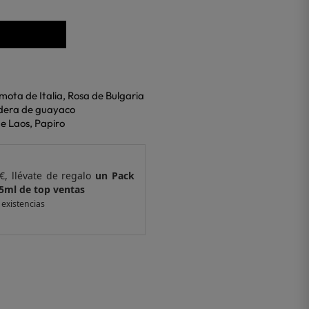
mota de Italia, Rosa de Bulgaria
adera de guayaco
e Laos, Papiro
€, llévate de regalo
un Pack
Por compras supe
5ml de top ventas
de 4 muestras y 
 existencias
*valido en isolee.com