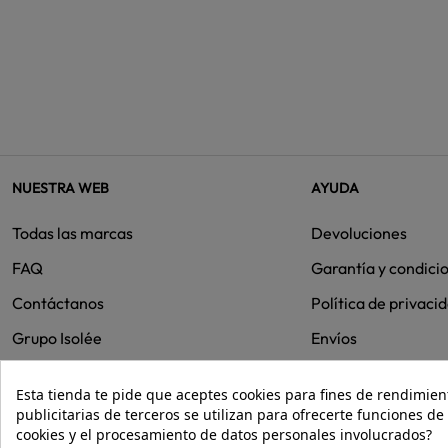
NUESTRA WEB
AYUDA
Todas las marcas
Devoluciones
FAQ
Garantía y condici
Contáctanos
Política de privaci
Grupo Isolée
Envíos
Cookies
Esta tienda te pide que aceptes cookies para fines de rendimiento
publicitarias de terceros se utilizan para ofrecerte funciones d
cookies y el procesamiento de datos personales involucrados?