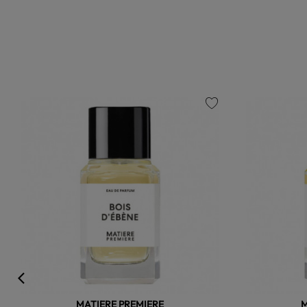
favorite
MATIERE PREMIERE
M