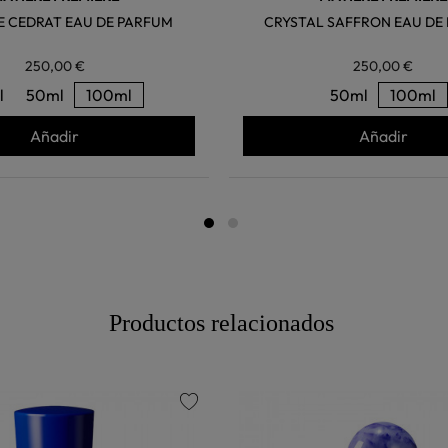
 CEDRAT EAU DE PARFUM
CRYSTAL SAFFRON EAU DE
250,00 €
250,00 €
l
50ml
100ml
50ml
100ml
Añadir
Añadir
Productos relacionados
favorite