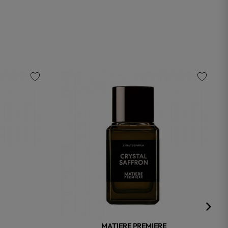
favorite
favorite
MATIERE PREMIERE