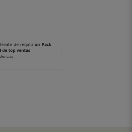
€, llévate de regalo
un Pack
Por compras supe
 ventas
de 6 muestras y 
 existencias
*valido en isolee.com