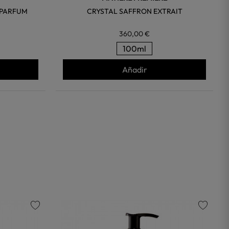
 PARFUM
CRYSTAL SAFFRON EXTRAIT
360,00 €
100ml
Añadir
favorite
favorite