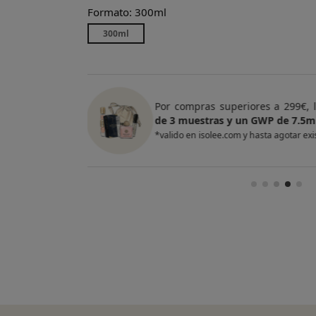
Formato: 300ml
300ml
e regalo
un Pack
Por compras superiores a 420
entas
de 4 muestras y 2 GWP de top
*valido en isolee.com y hasta agotar