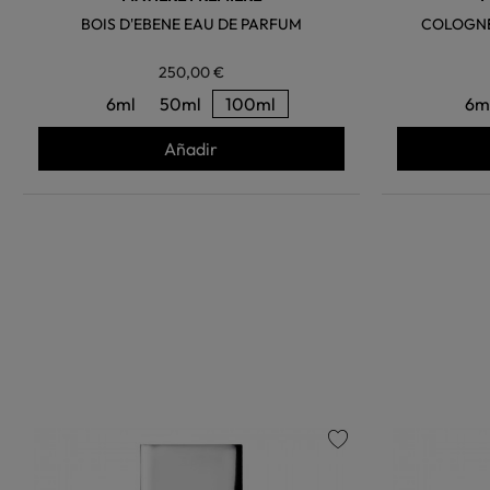
BOIS D'EBENE EAU DE PARFUM
COLOGNE
250,00 €
6ml
50ml
100ml
6m
Añadir
favorite