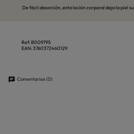
De fácil absorción, esta loción corporal deja la pie
Ref:
B009795
EAN:
3760372460129
Comentarios (0)