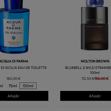
ACQUA DI PARMA
MOLTON BROWN
I SICILIA EAU DE TOILETTE
BLUEBELL & WILD STRAWBE
100ml
180,00 €
112,50 €
150,00 €
ml
75ml
150ml
Añadir
Añadir