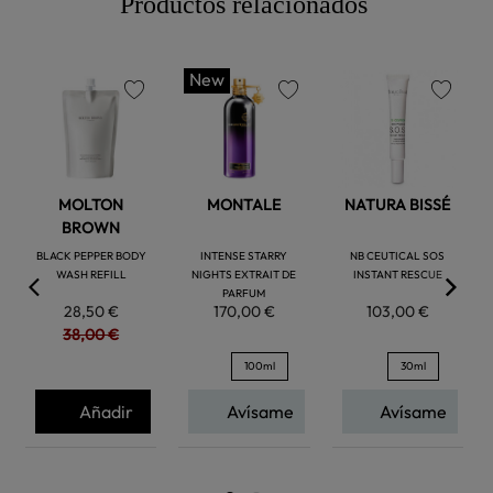
Productos relacionados
New
favorite
favorite
favorite
MOLTON
MONTALE
NATURA BISSÉ
BROWN
BLACK PEPPER BODY
INTENSE STARRY
NB CEUTICAL SOS
WASH REFILL
NIGHTS EXTRAIT DE
INSTANT RESCUE
PARFUM
28,50 €
170,00 €
103,00 €
38,00 €
100ml
30ml
Añadir
Avísame
Avísame