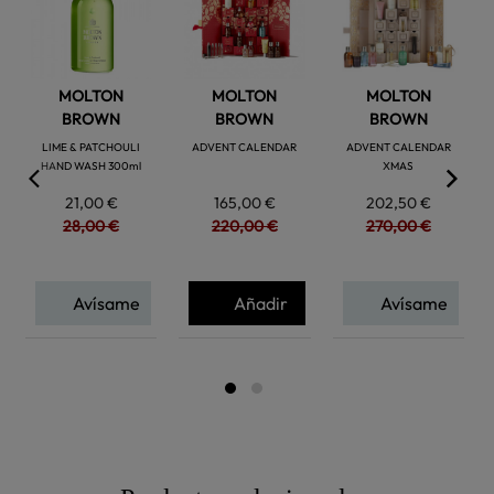
favorite
favorite
favorite
MOLTON
MOLTON
MOLTON
BROWN
BROWN
BROWN
LIME & PATCHOULI
ADVENT CALENDAR
ADVENT CALENDAR
HAND WASH 300ml
XMAS
21,00 €
165,00 €
202,50 €
28,00 €
220,00 €
270,00 €
Avísame
Añadir
Avísame