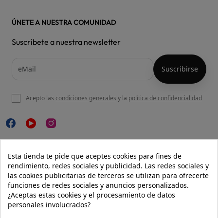
ÚNETE A NUESTRA COMUNIDAD
Suscríbete a nuestra newsletter
Acepto las
condiciones generales
y la
política de confidencialidad

NUESTRA WEB
Esta tienda te pide que aceptes cookies para fines de
rendimiento, redes sociales y publicidad. Las redes sociales y
las cookies publicitarias de terceros se utilizan para ofrecerte
funciones de redes sociales y anuncios personalizados.

AYUDA
¿Aceptas estas cookies y el procesamiento de datos
personales involucrados?