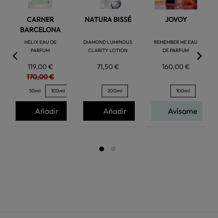
CARNER
NATURA BISSÉ
JOVOY
BARCELONA
HELIX EAU DE
DIAMOND LUMINOUS
REMEMBER ME EAU
PARFUM
CLARITY LOTION
DE PARFUM
119,00 €
71,50 €
160,00 €
170,00 €
50ml
100ml
200ml
100ml
Añadir
Añadir
Avísame