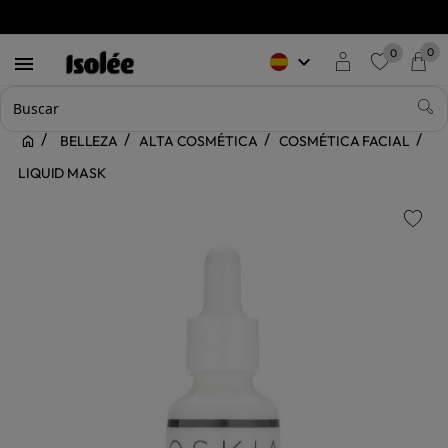
0
0
keyboard_arrow_down

favorite
BELLEZA
ALTA COSMÉTICA
COSMÉTICA FACIAL
LIQUID MASK