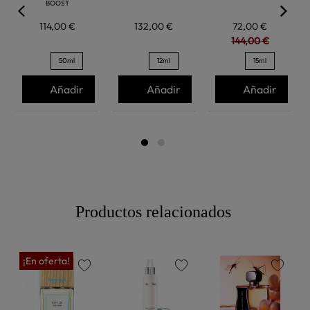
BOOST
114,00 €
132,00 €
72,00 €
144,00 €
50ml
12ml
15ml
Añadir
Añadir
Añadir
Productos relacionados
¡En oferta!
favorite
favorite
favorite