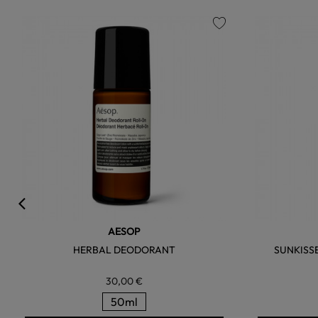
favorite
AESOP
HERBAL DEODORANT
SUNKISS
30,00 €
50ml