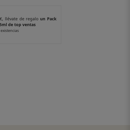
€, llévate de regalo
un Pack
Por compras supe
5ml de top ventas
de 4 muestras y 
 existencias
*valido en isolee.com