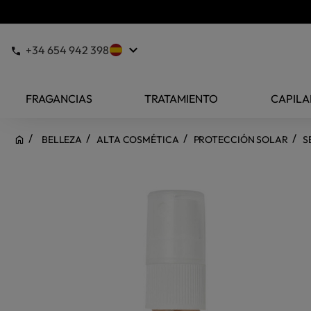
keyboard_arrow_down
+34 654 942 398
FRAGANCIAS
TRATAMIENTO
CAPILA
BELLEZA
ALTA COSMÉTICA
PROTECCIÓN SOLAR
S