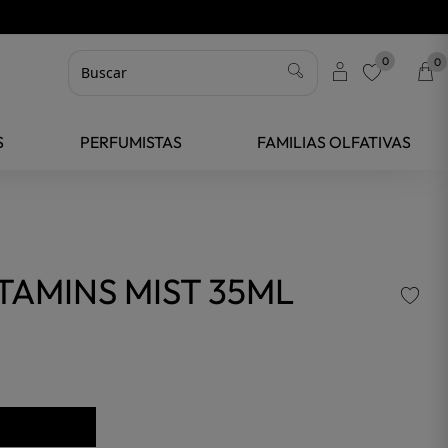
0
0
favorite
S
PERFUMISTAS
FAMILIAS OLFATIVAS
ITAMINS MIST 35ML