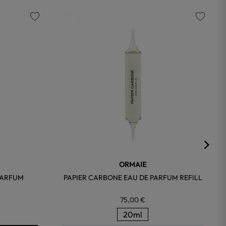
favorite
favorite
ORMAIE
PARFUM
PAPIER CARBONE EAU DE PARFUM REFILL
75,00 €
20ml