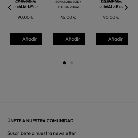
FREDERIC
FREDERIC
CANDLE CAFE
BORABORA BODY
CANDLE ROSA
MALLE
MALLE
SOCIETY 220 GR
LOTION 250ml
RUGOSA 220 GR
90,00 €
45,00 €
90,00 €
Añadir
Añadir
Añadir
ÚNETE A NUESTRA COMUNIDAD
Suscríbete a nuestra newsletter