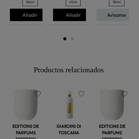
150ml
60ml
150ml
Añadir
Añadir
Avísame
Productos relacionados
favorite
favorite
favorite
EDITIONS DE
GIARDINI DI
EDITIONS DE
PARFUMS
TOSCANA
PARFUMS