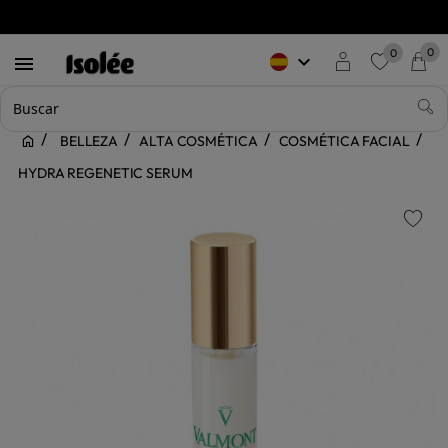
0
0
keyboard_arrow_down

favorite
BELLEZA
ALTA COSMÉTICA
COSMÉTICA FACIAL
HYDRA REGENETIC SERUM