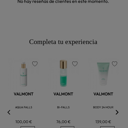
No hay reseñas de clientes en este momento.
Completa tu experiencia
favorite
favorite
favorite
VALMONT
VALMONT
VALMONT
AQUA FALLS
BI-FALLS
BODY 24 HOUR
100,00 €
76,00 €
139,00 €