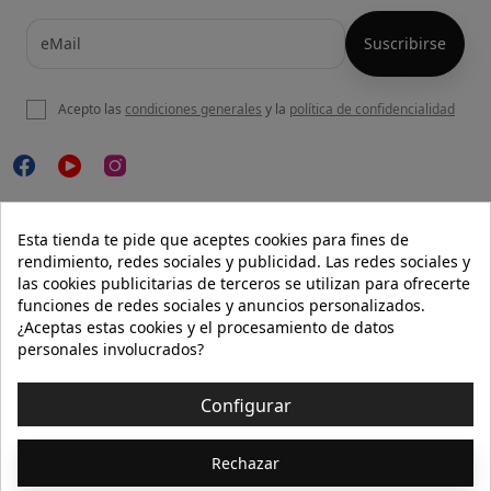
Acepto las
condiciones generales
y la
política de confidencialidad

NUESTRA WEB
Esta tienda te pide que aceptes cookies para fines de
rendimiento, redes sociales y publicidad. Las redes sociales y
las cookies publicitarias de terceros se utilizan para ofrecerte
funciones de redes sociales y anuncios personalizados.

AYUDA
¿Aceptas estas cookies y el procesamiento de datos
personales involucrados?

INFORMACIÓN
Configurar
© 2026 - Isolée · Todos los derechos reservados
Rechazar